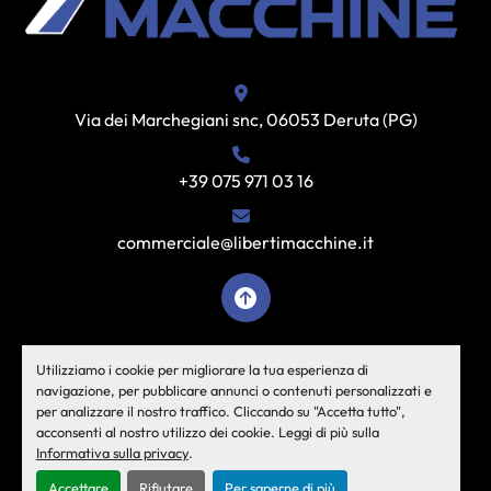
Via dei Marchegiani snc, 06053 Deruta (PG)
+39 075 971 03 16
commerciale@libertimacchine.it
facebook
instagram
youtube
Utilizziamo i cookie per migliorare la tua esperienza di
navigazione, per pubblicare annunci o contenuti personalizzati e
per analizzare il nostro traffico. Cliccando su "Accetta tutto",
Personalizza le preferenze sui Cookies
acconsenti al nostro utilizzo dei cookie. Leggi di più sulla
Informativa sulla privacy
.
Machinio System
sito web di
Machinio
Accettare
Rifiutare
Per saperne di più