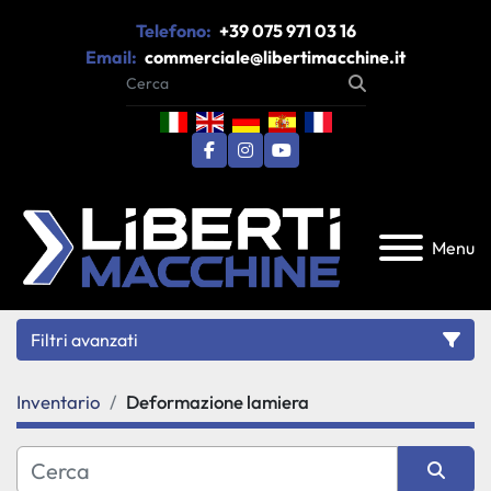
Telefono:
+39 075 971 03 16
Email:
commerciale@libertimacchine.it
facebook
instagram
youtube
Menu
Filtri avanzati
Inventario
Deformazione lamiera
Categoria