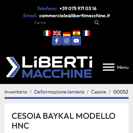
Telefono:
+39 075 971 03 16
Email:
commerciale@libertimacchine.it
facebook
instagram
youtube
Menu
Inventario
Deformazione lamiera
Cesoie
00052
CESOIA BAYKAL MODELLO
HNC