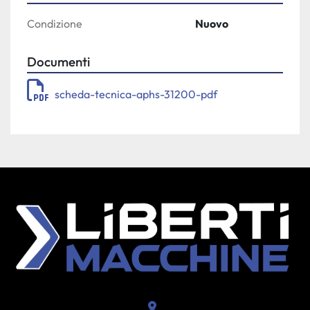
Condizione
Nuovo
Documenti
scheda-tecnica-aphs-31200-pdf