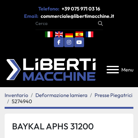
Telefono:
+39 075 971 03 16
Email:
commerciale@libertimacchine.it
facebook
instagram
youtube
Menu
Inventario
Deformazione lamiera
Presse Piegatrici
5274940
BAYKAL APHS 31200