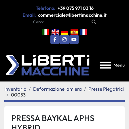
Telefono:
+39 075 971 03 16
Email:
commerciale@libertimacchine.it
facebook
instagram
youtube
Menu
Inventario
Deformazione lamiera
Presse Piegatrici
00053
PRESSA BAYKAL APHS
HYBRID