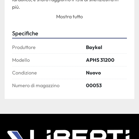
più.
Mostra tutto
EQUIPAGGIAMENTO STANDARD
Controllo Numerico 2D 21” Touch-Screen a 
Specifiche
colori ESA S675-W;
Sistema idraulico europeo a risparmio 
Produttore
Baykal
energetico;
ircuito idraulico principale con due pompe 
Modello
APHS 31200
indipendenti comandate da motori brushless 
Condizione
Nuovo
e serbatoi olio separati;
Registro posteriore con viti a sfera azionato 
Numero di magazzino
00053
da servomotori brushless AC;
Intermedi tipo Promecam;
Utensili superiori e inferiori frazionati di tipo 
europeo (punzone a 85° e matrice a 4-V);
Compensazione meccanica bancale con 
tavola motorizzata tipo WILA gestita da 
CNC;