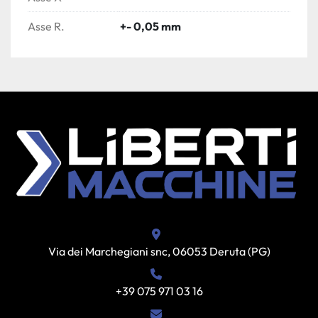
delle collisioni.
Asse R.
+- 0,05 mm
Editor grafico 2D per inserimento dati 
utensile.
Programmazione delle posizioni degli assi 
con controlli automatici; calcolo automatico 
della posizione dell'asse R, tonnellaggio di 
piegatura e bombatura.
Elevata capacità di memoria per fasi di 
programma e dati di utensileria, capacità di 
7000 programmi e 80 fasi in ciascun 
programma, numero di prodotti elevato e 99 
ripetizioni di ciascuna fase di programma.
Software di programmazione grafica 2D 
GRATUITO per lavorare off-line per creare 
file grafici di piegatura che possono essere 
Via dei Marchegiani snc, 06053 Deruta (PG)
trasferiti al controllore tramite chiavetta 
USB.
+39 075 971 03 16
Programmazione del prodotto con 
immissione diretta dell'angolo o in quote 