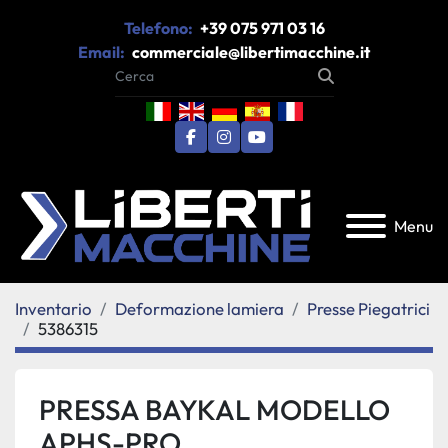
Telefono:
+39 075 971 03 16
Email:
commerciale@libertimacchine.it
facebook
instagram
youtube
Menu
Inventario
Deformazione lamiera
Presse Piegatrici
5386315
PRESSA BAYKAL MODELLO
APHS-PRO