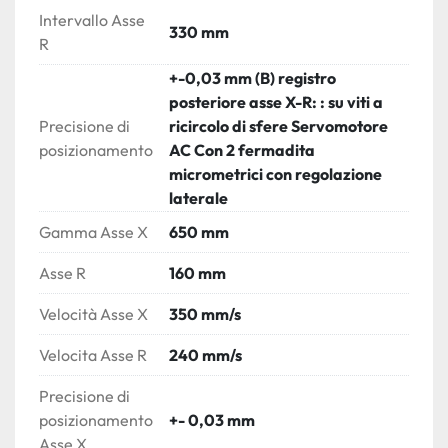
Cancelli di sicurezza laterali e posteriori. 
Intervallo Asse
(interbloccato elettricamente e/o protetto da 
330 mm
R
luce o laser)
+-0,03 mm (B) registro
Impianto elettrico PLC a cablaggio compatto 
posteriore asse X-R: : su viti a
in armadio ventilato.
Precisione di
ricircolo di sfere Servomotore
Telaio macchina monoblocco rigidamente 
posizionamento
AC Con 2 fermadita
saldato per la minima flessione sotto carico.
micrometrici con regolazione
Corsa del pistone completamente 
laterale
supportata da guide a basso attrito.
Opzioni per utensili e bombatura.
Gamma Asse X
650 mm
CARATTERISTICHE OPERATIVE DEL CNC
Asse R
160 mm
Tipo di controller: Baykal EC4, CNC numerico 
Velocità Asse X
350 mm/s
a 4 assi.
Assi macchina controllabili : Assi cilindrici Y1 
Velocita Asse R
240 mm/s
- Y2, 2 assi di registro posteriore, Asse di 
bombatura.
Precisione di
Identificazione numerica automatica della 
posizionamento
+- 0,03 mm
migliore sequenza di piega con rilevamento 
Asse X