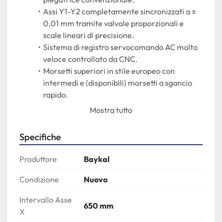
Assi Y1-Y2 completamente sincronizzati a ± 
0,01 mm tramite valvole proporzionali e 
scale lineari di precisione.
Sistema di registro servocomando AC molto 
veloce controllato da CNC.
Morsetti superiori in stile europeo con 
intermedi e (disponibili) morsetti a sgancio 
rapido.
Strumento di punta: punzone a collo d'oca 
Mostra tutto
sezionato.
Attrezzo inferiore: matrice sezionata a 4 V.
Specifiche
Elevati valori di corsa e luce.
Spazio della gola extra profondo (350/380 
Produttore
Baykal
mm).
Due bracci frontali su guida lineare.
Condizione
Nuovo
Console con doppio interruttore a pedale con 
Intervallo Asse
arresto di emergenza.
650 mm
X
Braccio pendente girevole.