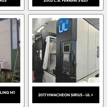
NUS
2002 C.B. FERRARI S 620
LING M1
2017 HWACHEON SIRIUS - UL +