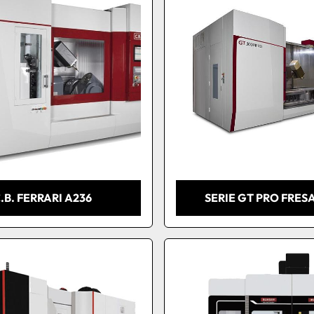
.B. FERRARI A236
SERIE GT PRO FRES