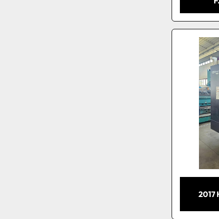
F
2017