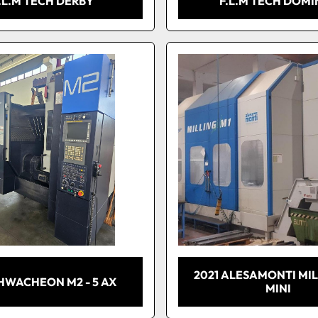
.L.M TECH DERBY
F.L.M TECH DOMI
2021 ALESAMONTI MIL
 HWACHEON M2 - 5 AX
MINI