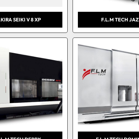
KIRA SEIKI V 8 XP
F.L.M TECH JA