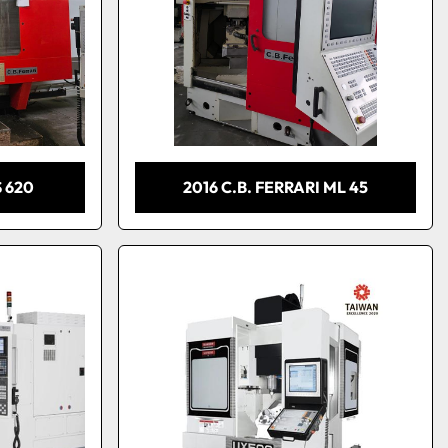
S 620
2016 C.B. FERRARI ML 45