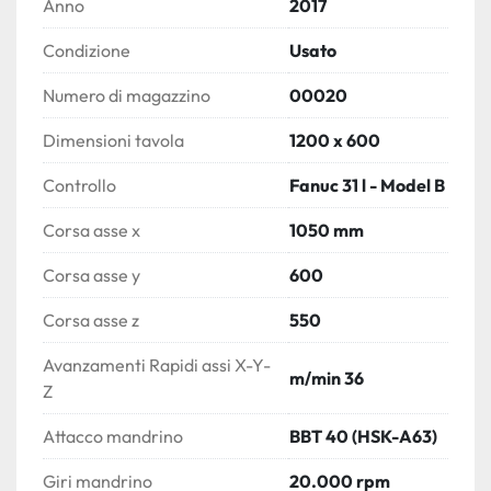
Anno
2017
Condizione
Usato
Numero di magazzino
00020
Dimensioni tavola
1200 x 600
Controllo
Fanuc 31 l - Model B
Corsa asse x
1050 mm
Corsa asse y
600
Corsa asse z
550
Avanzamenti Rapidi assi X-Y-
m/min 36
Z
Attacco mandrino
BBT 40 (HSK-A63)
Giri mandrino
20.000 rpm