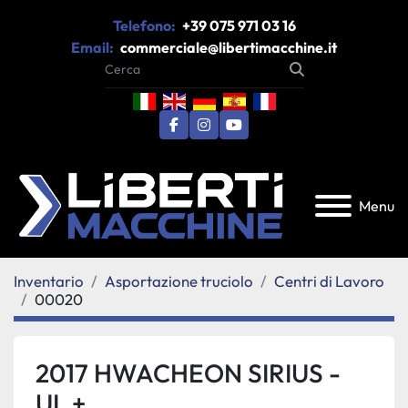
Telefono:
+39 075 971 03 16
Email:
commerciale@libertimacchine.it
facebook
instagram
youtube
Menu
Inventario
Asportazione truciolo
Centri di Lavoro
00020
2017 HWACHEON SIRIUS -
UL +