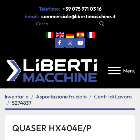
Telefono:
+39 075 971 03 16
Email:
commerciale@libertimacchine.it
facebook
instagram
youtube
Menu
Inventario
Asportazione truciolo
Centri di Lavoro
5274837
QUASER HX404E/P