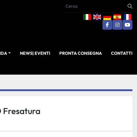
facebook
instagra
you
ENDA
NEWS| EVENTI
PRONTA CONSEGNA
CONTATTI
 Fresatura