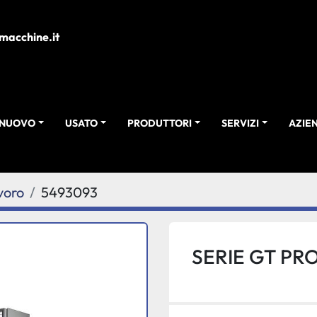
macchine.it
NUOVO
USATO
PRODUTTORI
SERVIZI
AZI
voro
5493093
SERIE GT PRO