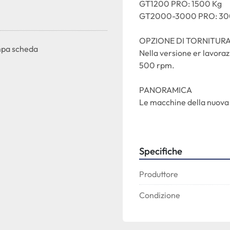
GT1200 PRO: 1500 Kg
GT2000-3000 PRO: 30
OPZIONE DI TORNITUR
pa scheda
Nella versione er lavoraz
500 rpm.
PANORAMICA
Le macchine della nuova 
caratterizzate da un inno
corse degli assi longit
al più alto livello della l
Specifiche
sottoposte ad un trattame
per eliminare qualsiasi ti
Produttore
dinamiche e di precisio
la lavorazione degli stam
Condizione
elevati livelli di finitu
GT3000 PRO possono esser
disponibili in due version