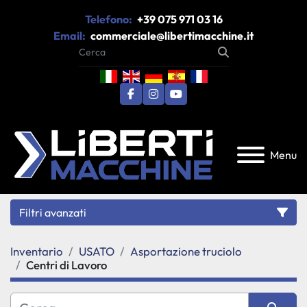
Telefono:
+39 075 971 03 16
Email:
commerciale@libertimacchine.it
facebook
instagram
youtube
Menu
Filtri avanzati
Inventario
USATO
Asportazione truciolo
Categoria
Centri di Lavoro