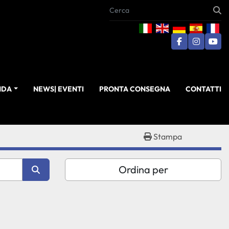
facebook
instagra
you
ENDA
NEWS| EVENTI
PRONTA CONSEGNA
CONTATTI
Stampa
Ordina per