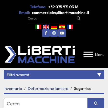
Telefono:
+39 075 971 03 16
Email:
commerciale@libertimacchine.it
facebook
instagram
youtube
Menu
Filtri avanzati
Inventario
Deformazione lamiera
Segatrice
Categoria