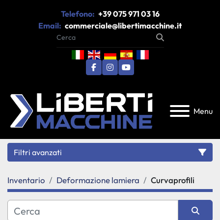
Telefono:
+39 075 971 03 16
Email:
commerciale@libertimacchine.it
facebook
instagram
youtube
Menu
Filtri avanzati
Inventario
Deformazione lamiera
Curvaprofili
Categoria