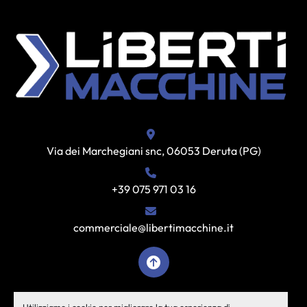
Via dei Marchegiani snc, 06053 Deruta (PG)
+39 075 971 03 16
commerciale@libertimacchine.it
facebook
instagram
youtube
Utilizziamo i cookie per migliorare la tua esperienza di