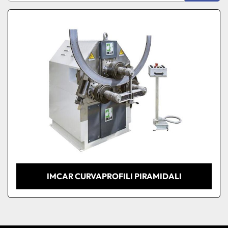
Produttore
Ordina per
Modello
Condizione
IMCAR CURVAPROFILI PIRAMIDALI