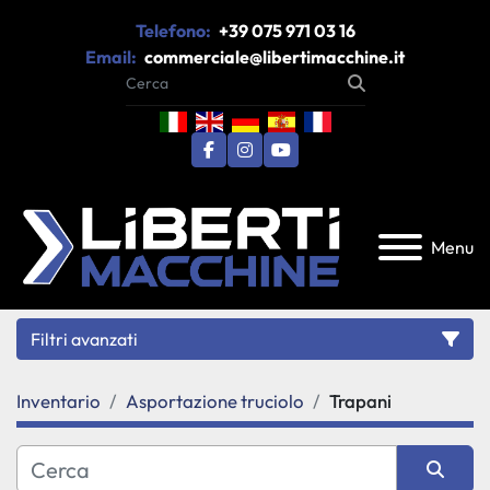
Telefono:
+39 075 971 03 16
Email:
commerciale@libertimacchine.it
facebook
instagram
youtube
Menu
Filtri avanzati
Inventario
Asportazione truciolo
Trapani
Categoria