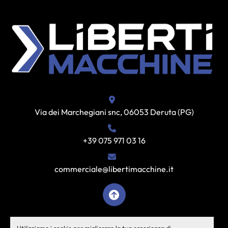
Via dei Marchegiani snc, 06053 Deruta (PG)
+39 075 971 03 16
commerciale@libertimacchine.it
facebook
instagram
youtube
Utilizziamo i cookie per migliorare la tua esperienza di