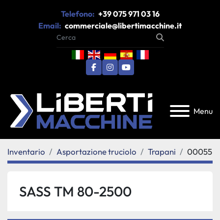
Telefono:
+39 075 971 03 16
Email:
commerciale@libertimacchine.it
facebook
instagram
youtube
Menu
Inventario
Asportazione truciolo
Trapani
00055
SASS TM 80-2500