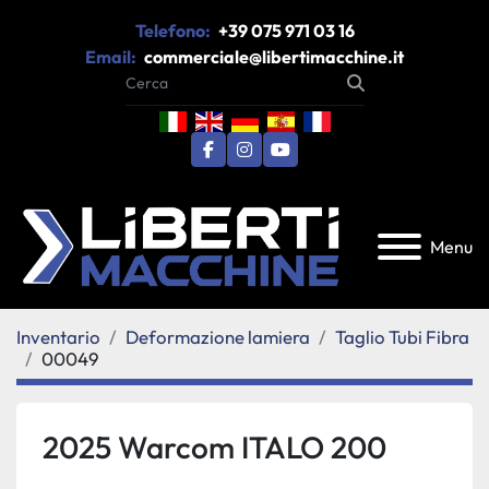
Telefono:
+39 075 971 03 16
Email:
commerciale@libertimacchine.it
facebook
instagram
youtube
Menu
Inventario
Deformazione lamiera
Taglio Tubi Fibra
00049
2025 Warcom ITALO 200