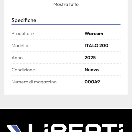
dei principali assiemi 3D.
Mostra tutto
I Vantaggi
Specifiche
Ottimo rapporto prestazioni/prezzo.
Ampia gamma di sezioni lavorabili.
Produttore
Warcom
Manutenzione ridotta grazie alla sorgente 
laser fibra.
Modello
ITALO 200
Taglio preciso e di alta qualità.
Anno
2025
Software facile da usare.
Completamente sviluppato e prodotto in 
Condizione
Nuovo
Italia.
Numero di magazzino
00049
Caratteristiche Principali
Sistema di carico disponibili: manuale, carico 
automatico da fascio e carico automatico a 
catena
Sistema di scarico automatico da 2000 mm, 
4000 mm e 6000 mm.
Sorgente nLight 2kW, 3kW e 4kW