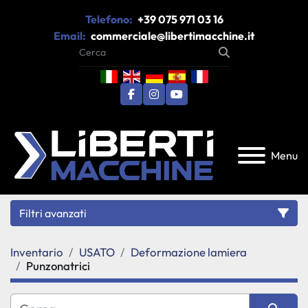
Telefono:
+39 075 971 03 16
Email:
commerciale@libertimacchine.it
facebook
instagram
youtube
Menu
Filtri avanzati
Inventario
USATO
Deformazione lamiera
Categoria
Punzonatrici