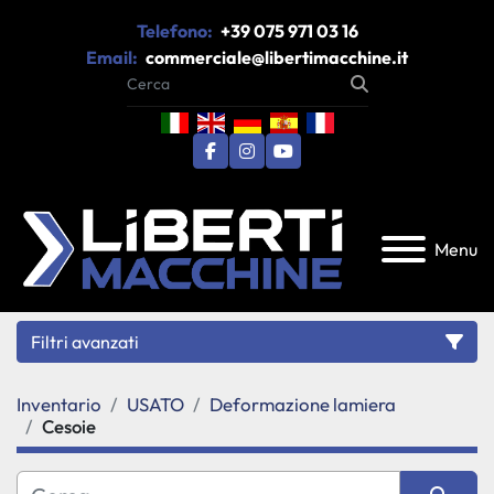
Telefono:
+39 075 971 03 16
Email:
commerciale@libertimacchine.it
facebook
instagram
youtube
Menu
Filtri avanzati
Inventario
USATO
Deformazione lamiera
Categoria
Cesoie