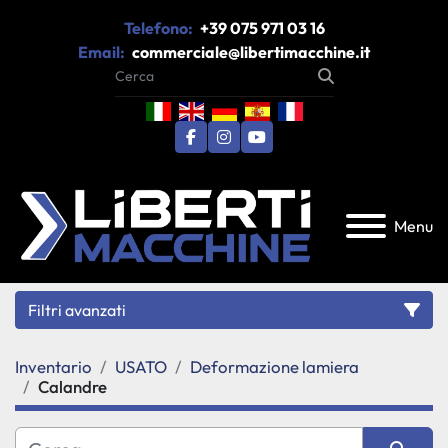
Telefono:
+39 075 971 03 16
Email:
commerciale@libertimacchine.it
facebook
instagram
youtube
Menu
Filtri avanzati
Inventario
USATO
Deformazione lamiera
Categoria
Calandre