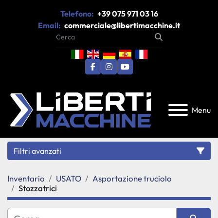
Telefono:
+39 075 971 03 16
Email:
commerciale@libertimacchine.it
facebook
instagram
youtube
Menu
Filtri avanzati
Inventario
USATO
Asportazione truciolo
Categoria
Stozzatrici