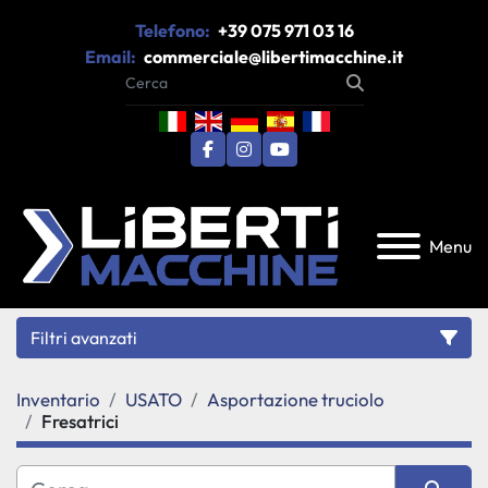
Telefono:
+39 075 971 03 16
Email:
commerciale@libertimacchine.it
facebook
instagram
youtube
Menu
Filtri avanzati
Inventario
USATO
Asportazione truciolo
Categoria
Fresatrici