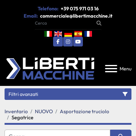
Telefono:
+39 075 971 03 16
Email:
commerciale@libertimacchine.it
facebook
instagram
youtube
Menu
Filtri avanzati
Inventario
NUOVO
Asportazione truciolo
Categoria
Segatrice