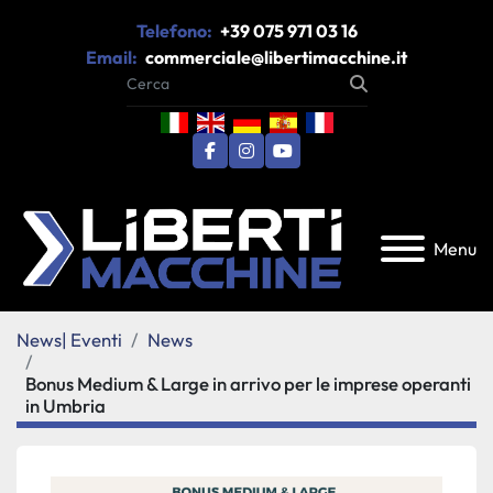
Telefono:
+39 075 971 03 16
Email:
commerciale@libertimacchine.it
facebook
instagram
youtube
Menu
News| Eventi
News
Bonus Medium & Large in arrivo per le imprese operanti
in Umbria