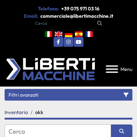
Telefono:
+39 075 971 03 16
Email:
commerciale@libertimacchine.it
facebook
instagram
youtube
Menu
Filtri avanzati
Inventario
okk
Categoria
Produttore