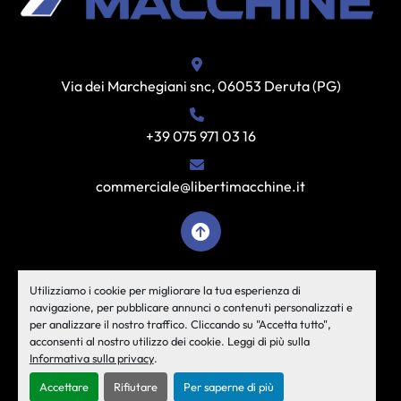
Via dei Marchegiani snc, 06053 Deruta (PG)
+39 075 971 03 16
commerciale@libertimacchine.it
facebook
instagram
youtube
Utilizziamo i cookie per migliorare la tua esperienza di
navigazione, per pubblicare annunci o contenuti personalizzati e
per analizzare il nostro traffico. Cliccando su "Accetta tutto",
Personalizza le preferenze sui Cookies
acconsenti al nostro utilizzo dei cookie. Leggi di più sulla
Informativa sulla privacy
.
Machinio System
sito web di
Machinio
Accettare
Rifiutare
Per saperne di più