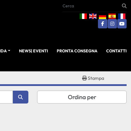
facebook
instagra
you
ENDA
NEWS| EVENTI
PRONTA CONSEGNA
CONTATTI
Stampa
Ordina per