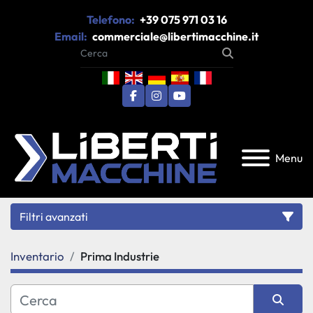
Telefono:
+39 075 971 03 16
Email:
commerciale@libertimacchine.it
facebook
instagram
youtube
Menu
Filtri avanzati
Inventario
Prima Industrie
Categoria
Produttore