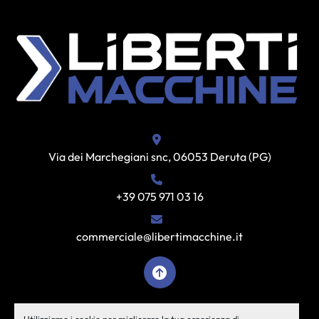
Via dei Marchegiani snc, 06053 Deruta (PG)
+39 075 971 03 16
commerciale@libertimacchine.it
facebook
instagram
youtube
Utilizziamo i cookie per migliorare la tua esperienza di