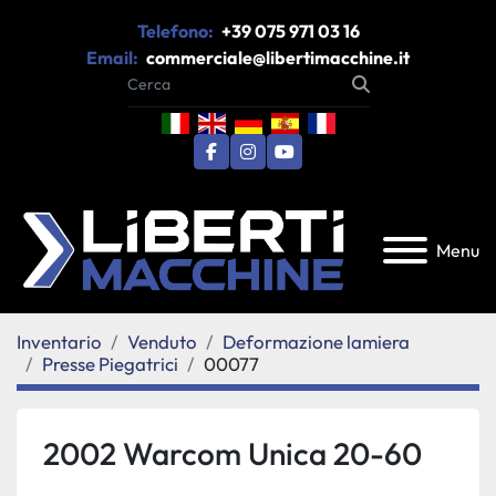
Telefono:
+39 075 971 03 16
Email:
commerciale@libertimacchine.it
facebook
instagram
youtube
Menu
Inventario
Venduto
Deformazione lamiera
Presse Piegatrici
00077
2002 Warcom Unica 20-60