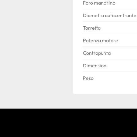
Foro mandrino
Diametro autocentrante
Torretta
Potenza motore
Contropunta
Dimensioni
Peso