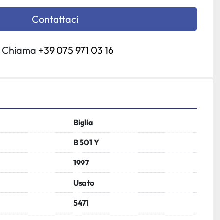
Contattaci
Chiama
+39 075 971 03 16
Biglia
B 501 Y
1997
Usato
5471