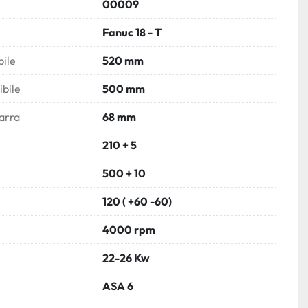
00009
Fanuc 18 - T
ile
520 mm
bile
500 mm
arra
68 mm
210 + 5
500 + 10
120 ( +60 -60)
4000 rpm
22-26 Kw
ASA 6