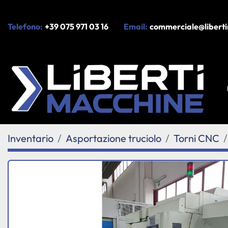
Telefono:
+39 075 971 03 16
Email:
commerciale@liberti
Inventario
Asportazione truciolo
Torni CNC