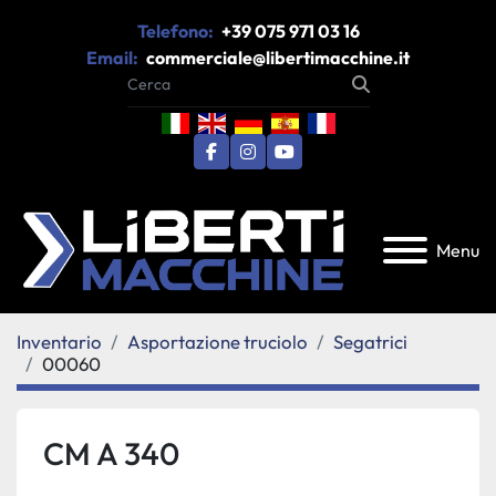
Telefono:
+39 075 971 03 16
Email:
commerciale@libertimacchine.it
facebook
instagram
youtube
Menu
Inventario
Asportazione truciolo
Segatrici
00060
CM A 340